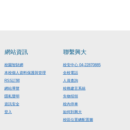
網站資訊
聯繫興大
校園智財網
校安中心 04-22870885
本校個人資料保護與管理
全校電話
RSS訂閱
人員查詢
網站導覽
校務建言系統
隱私聲明
失物招領
資訊安全
校內停車
登入
如何到興大
校區位置總配置圖