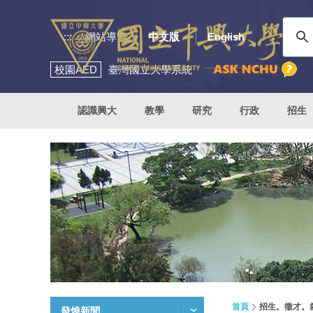
:::
網站導覽
中文版
English
校園
AED
臺灣國立大學系統
認識興大
教學
研究
行政
招生
首頁
招生。徵才。
發燒新聞