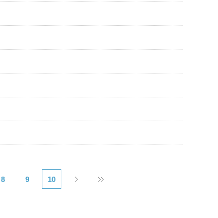
8
9
10