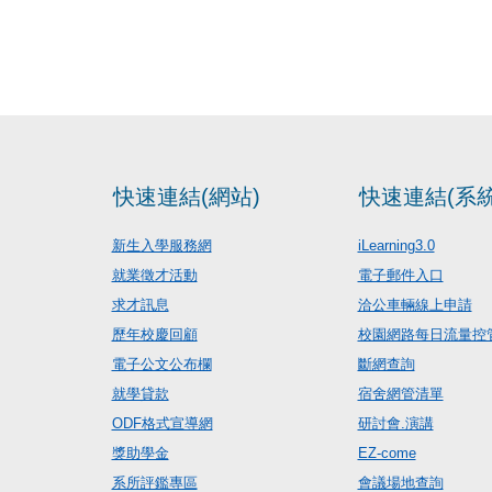
快速連結(網站)
快速連結(系統
新生入學服務網
iLearning3.0
就業徵才活動
電子郵件入口
求才訊息
洽公車輛線上申請
歷年校慶回顧
校園網路每日流量控
電子公文公布欄
斷網查詢
就學貸款
宿舍網管清單
ODF格式宣導網
研討會.演講
獎助學金
EZ-come
系所評鑑專區
會議場地查詢