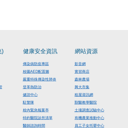
)
健康安全資訊
網站資源
傳染病防疫專區
影音網
校園AED配置圖
實習商店
嚴重特殊傳染性肺炎
森林農場
管
登革熱防治
興大市集
健諮中心
租屋資訊網
駐警隊
獸醫教學醫院
校內緊急報案亭
土壤調查試驗中心
特約醫院診所清單
有機農業推動中心
醫師諮詢時間
員工子女托嬰中心