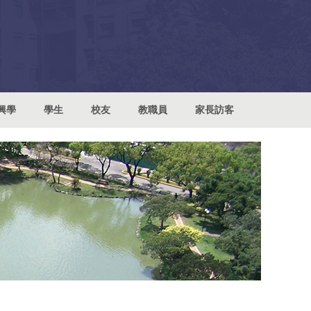
興學
學生
校友
教職員
家長訪客