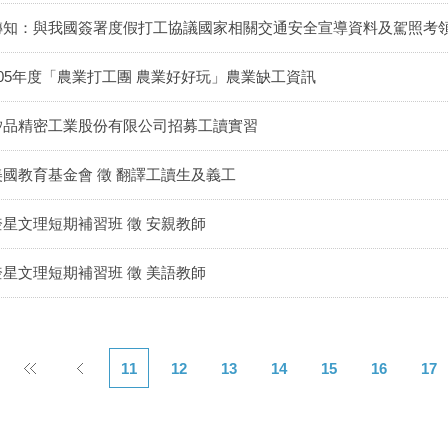
轉知：與我國簽署度假打工協議國家相關交通安全宣導資料及駕照考領
105年度「農業打工團 農業好好玩」農業缺工資訊
矽品精密工業股份有限公司招募工讀實習
美國教育基金會 徵 翻譯工讀生及義工
奎星文理短期補習班 徵 安親教師
奎星文理短期補習班 徵 美語教師
11
12
13
14
15
16
17