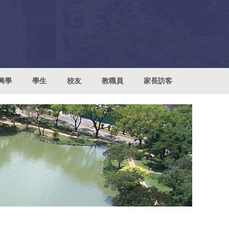
興學
學生
校友
教職員
家長訪客