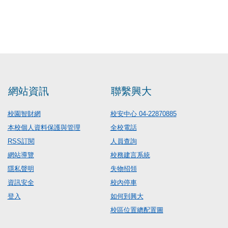
網站資訊
聯繫興大
校園智財網
校安中心 04-22870885
本校個人資料保護與管理
全校電話
RSS訂閱
人員查詢
網站導覽
校務建言系統
隱私聲明
失物招領
資訊安全
校內停車
登入
如何到興大
校區位置總配置圖