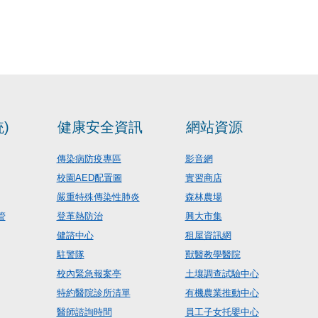
)
健康安全資訊
網站資源
傳染病防疫專區
影音網
校園AED配置圖
實習商店
嚴重特殊傳染性肺炎
森林農場
管
登革熱防治
興大市集
健諮中心
租屋資訊網
駐警隊
獸醫教學醫院
校內緊急報案亭
土壤調查試驗中心
特約醫院診所清單
有機農業推動中心
醫師諮詢時間
員工子女托嬰中心