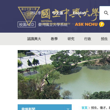
:::
網站導覽
中文版
English
校園
AED
臺灣國立大學系統
認識興大
教學
研究
行政
招生
首頁
招生。徵才。
發燒新聞