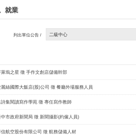
。就業
二級中心
列出單位公告 /
好萊塢之星 徵 手作文創店儲備幹部
愛麗絲國際大飯店(股)公司 徵 餐廳外場服務人員
采詩集閱讀寫作學苑 徵 專任寫作教師
臺中市政府新聞局 徵 新聞攝影(約僱人員)
華信航空股份有限公司 徵 航務儲備人材