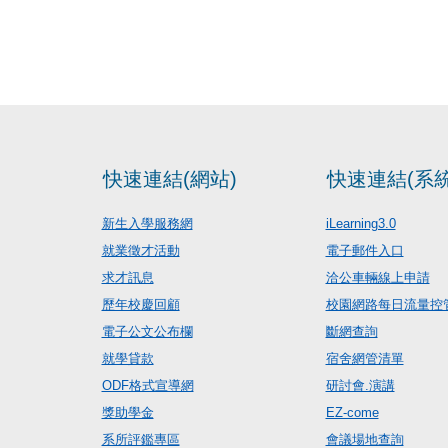
快速連結(網站)
快速連結(系統
新生入學服務網
iLearning3.0
就業徵才活動
電子郵件入口
求才訊息
洽公車輛線上申請
歷年校慶回顧
校園網路每日流量控
電子公文公布欄
斷網查詢
就學貸款
宿舍網管清單
ODF格式宣導網
研討會.演講
獎助學金
EZ-come
系所評鑑專區
會議場地查詢