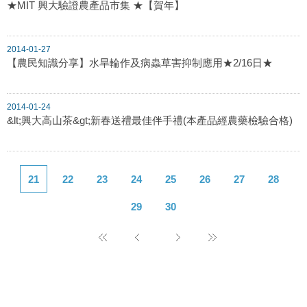
★MIT 興大驗證農產品市集 ★【賀年】
2014-01-27
【農民知識分享】水旱輪作及病蟲草害抑制應用★2/16日★
2014-01-24
&lt;興大高山茶&gt;新春送禮最佳伴手禮(本產品經農藥檢驗合格)
21
22
23
24
25
26
27
28
29
30