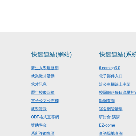
快速連結(網站)
快速連結(系統
新生入學服務網
iLearning3.0
就業徵才活動
電子郵件入口
求才訊息
洽公車輛線上申請
歷年校慶回顧
校園網路每日流量控
電子公文公布欄
斷網查詢
就學貸款
宿舍網管清單
ODF格式宣導網
研討會.演講
獎助學金
EZ-come
系所評鑑專區
會議場地查詢