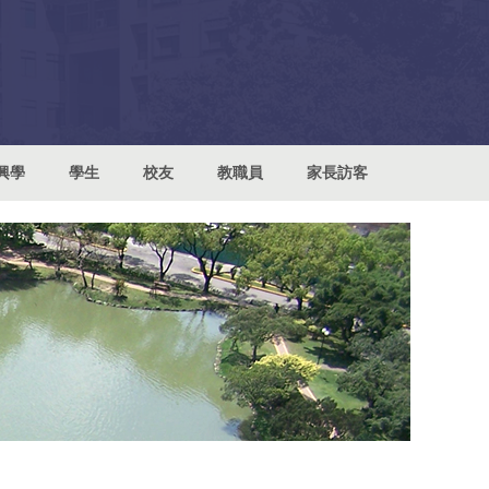
興學
學生
校友
教職員
家長訪客