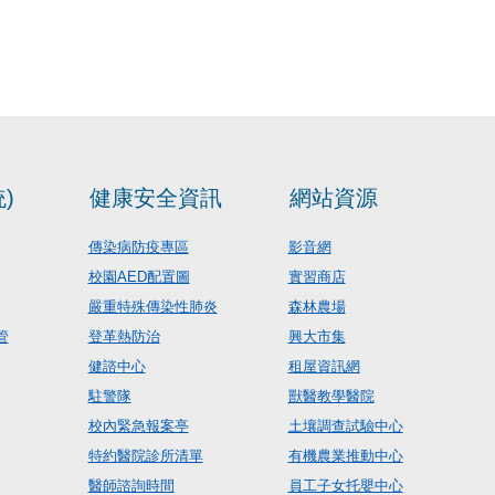
)
健康安全資訊
網站資源
傳染病防疫專區
影音網
校園AED配置圖
實習商店
嚴重特殊傳染性肺炎
森林農場
管
登革熱防治
興大市集
健諮中心
租屋資訊網
駐警隊
獸醫教學醫院
校內緊急報案亭
土壤調查試驗中心
特約醫院診所清單
有機農業推動中心
醫師諮詢時間
員工子女托嬰中心