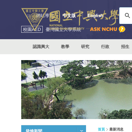
:::
網站導覽
中文版
English
校園
AED
臺灣國立大學系統
認識興大
教學
研究
行政
招生
首頁
最新消息
發燒新聞