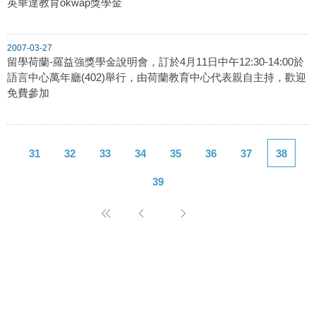
英華達教育okwap獎學金
2007-03-27
留學荷蘭-羅益強獎學金說明會，訂於4月11日中午12:30-14:00於
語言中心萬年廳(402)舉行，由荷蘭教育中心代表親自主持，歡迎
免費參加
31
32
33
34
35
36
37
38
39