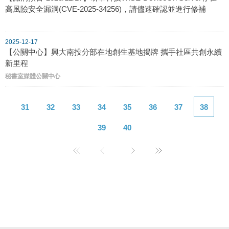
高風險安全漏洞(CVE-2025-34256)，請儘速確認並進行修補
2025-12-17
【公關中心】興大南投分部在地創生基地揭牌 攜手社區共創永續
新里程
秘書室媒體公關中心
31
32
33
34
35
36
37
38
39
40