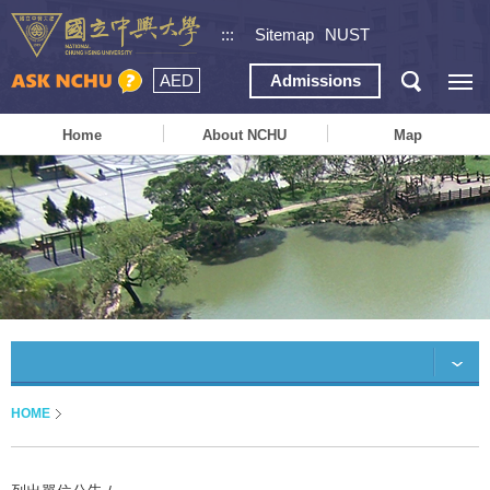
:::
Sitemap
NUST
AED
Admissions
Home
About NCHU
Map
HOME