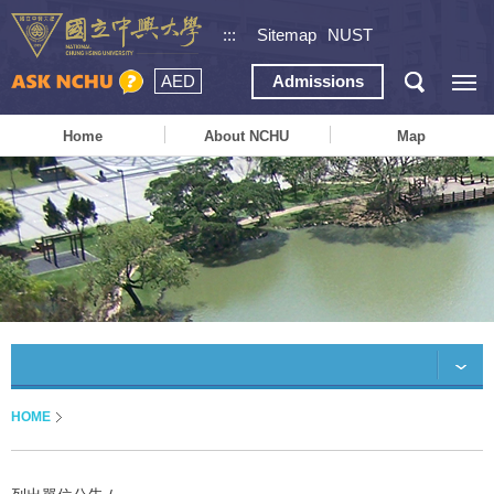
:::
Sitemap
NUST
AED
Admissions
Home
About NCHU
Map
HOME