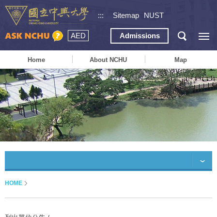
:::
Sitemap
NUST
AED
Admissions
Home
About NCHU
Map
HOME