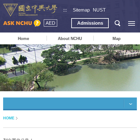
:::
Sitemap
NUST
AED
Admissions
Home
About NCHU
Map
HOME