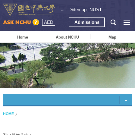
:::
Sitemap
NUST
AED
Admissions
Home
About NCHU
Map
HOME