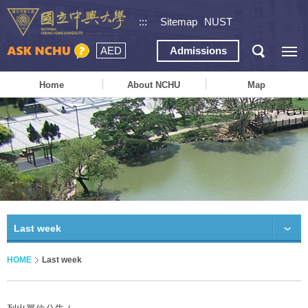
:::
Sitemap
NUST
AED
Admissions
Home
About NCHU
Map
Last week
HOME
Last week