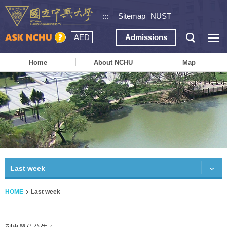
:::
Sitemap
NUST
AED
Admissions
Home
About NCHU
Map
Last week
HOME
Last week