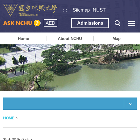
:::
Sitemap
NUST
AED
Admissions
Home
About NCHU
Map
HOME