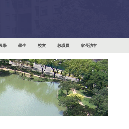
興學
學生
校友
教職員
家長訪客