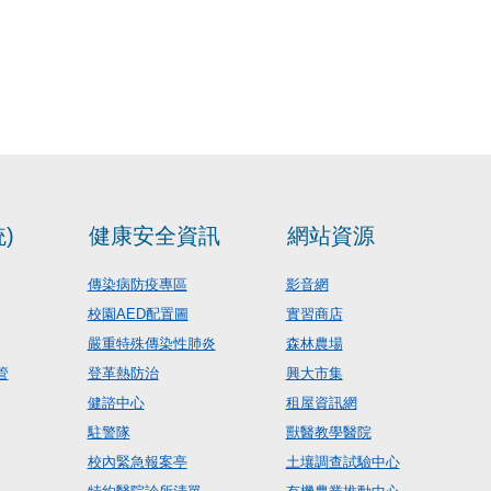
)
健康安全資訊
網站資源
傳染病防疫專區
影音網
校園AED配置圖
實習商店
嚴重特殊傳染性肺炎
森林農場
管
登革熱防治
興大市集
健諮中心
租屋資訊網
駐警隊
獸醫教學醫院
校內緊急報案亭
土壤調查試驗中心