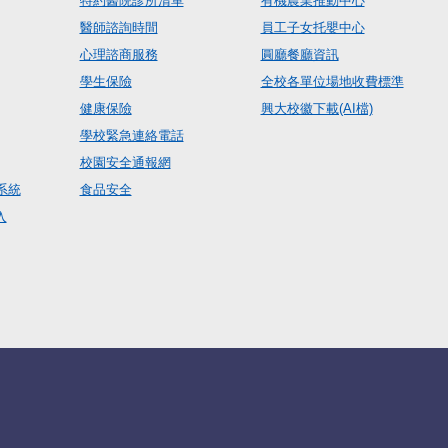
特約醫院診所清單
有機農業推動中心
醫師諮詢時間
員工子女托嬰中心
心理諮商服務
圓廳餐廳資訊
學生保險
全校各單位場地收費標準
健康保險
興大校徽下載(AI檔)
學校緊急連絡電話
校園安全通報網
系統
食品安全
入