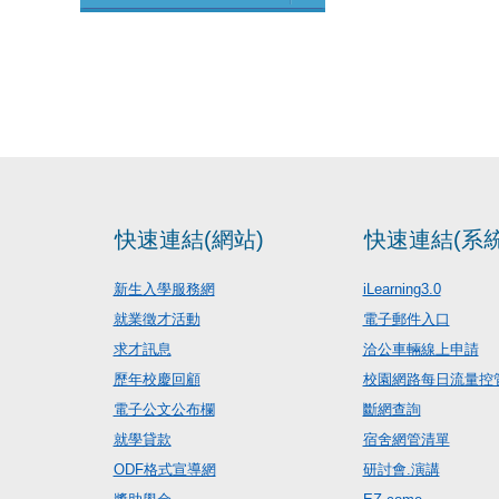
快速連結(網站)
快速連結(系統
新生入學服務網
iLearning3.0
就業徵才活動
電子郵件入口
求才訊息
洽公車輛線上申請
歷年校慶回顧
校園網路每日流量控
電子公文公布欄
斷網查詢
就學貸款
宿舍網管清單
ODF格式宣導網
研討會.演講