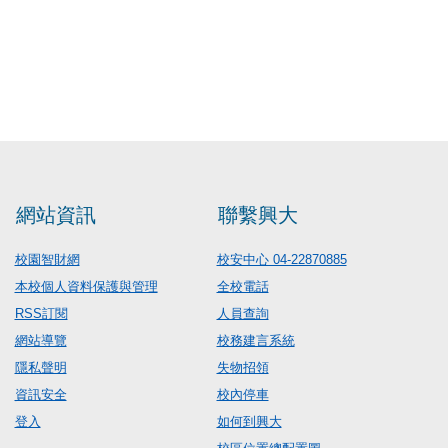
網站資訊
聯繫興大
校園智財網
校安中心 04-22870885
本校個人資料保護與管理
全校電話
RSS訂閱
人員查詢
網站導覽
校務建言系統
隱私聲明
失物招領
資訊安全
校內停車
登入
如何到興大