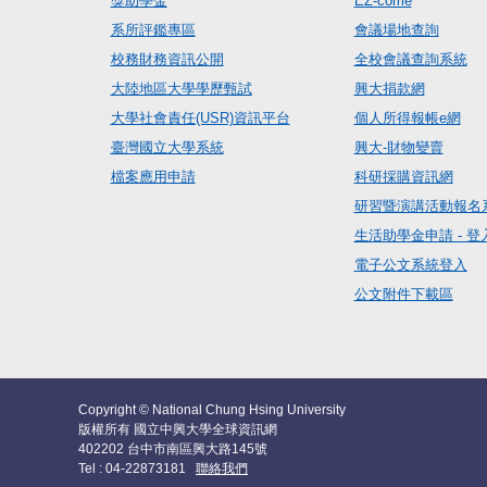
獎助學金
EZ-come
系所評鑑專區
會議場地查詢
校務財務資訊公開
全校會議查詢系統
大陸地區大學學歷甄試
興大捐款網
大學社會責任(USR)資訊平台
個人所得報帳e網
臺灣國立大學系統
興大-財物變賣
檔案應用申請
科研採購資訊網
研習暨演講活動報名
生活助學金申請 - 登
電子公文系統登入
公文附件下載區
Copyright © National Chung Hsing University
版權所有 國立中興大學全球資訊網
402202 台中市南區興大路145號
Tel : 04-22873181
聯絡我們