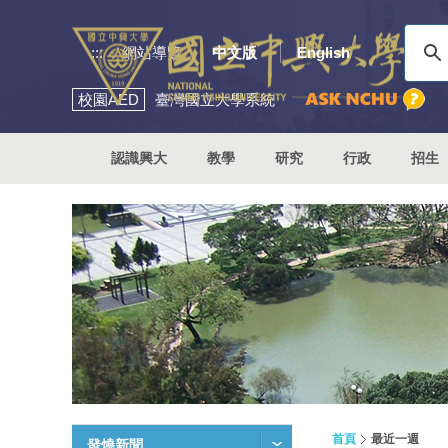
:::
網站導覽
中文版
English
校園
AED
臺灣國立大學系統
認識興大
教學
研究
行政
招生
首頁
最近一週
發燒新聞