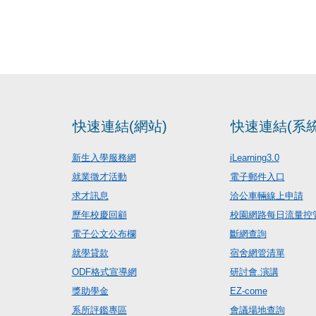
快速連結(網站)
快速連結(系統
新生入學服務網
iLearning3.0
就業徵才活動
電子郵件入口
求才訊息
洽公車輛線上申請
歷年校慶回顧
校園網路每日流量控
電子公文公布欄
斷網查詢
就學貸款
宿舍網管清單
ODF格式宣導網
研討會.演講
獎助學金
EZ-come
系所評鑑專區
會議場地查詢