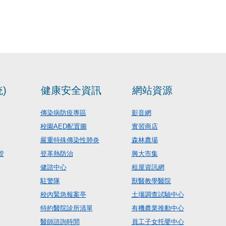
)
健康安全資訊
網站資源
傳染病防疫專區
影音網
校園AED配置圖
實習商店
嚴重特殊傳染性肺炎
森林農場
管
登革熱防治
興大市集
健諮中心
租屋資訊網
駐警隊
獸醫教學醫院
校內緊急報案亭
土壤調查試驗中心
特約醫院診所清單
有機農業推動中心
醫師諮詢時間
員工子女托嬰中心