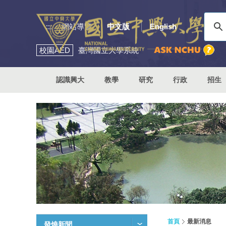
:::
網站導覽
中文版
English
校園
AED
臺灣國立大學系統
認識興大
教學
研究
行政
招生
首頁
最新消息
發燒新聞