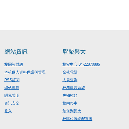
網站資訊
聯繫興大
校園智財網
校安中心 04-22870885
本校個人資料保護與管理
全校電話
RSS訂閱
人員查詢
網站導覽
校務建言系統
隱私聲明
失物招領
資訊安全
校內停車
登入
如何到興大
校區位置總配置圖