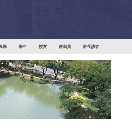
興學
學生
校友
教職員
家長訪客