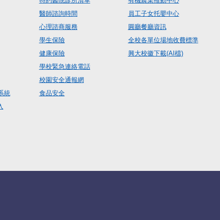
特約醫院診所清單
有機農業推動中心
醫師諮詢時間
員工子女托嬰中心
心理諮商服務
圓廳餐廳資訊
學生保險
全校各單位場地收費標準
健康保險
興大校徽下載(AI檔)
學校緊急連絡電話
校園安全通報網
系統
食品安全
入