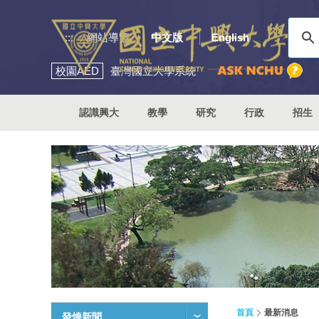
:::
網站導覽
中文版
English
校園
AED
臺灣國立大學系統
認識興大
教學
研究
行政
招生
首頁
最新消息
發燒新聞