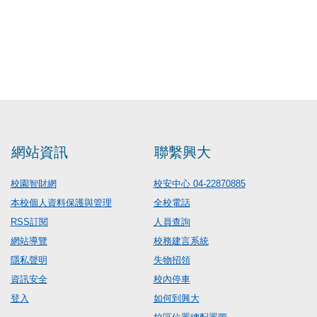
網站資訊
聯繫興大
校園智財網
校安中心 04-22870885
本校個人資料保護與管理
全校電話
RSS訂閱
人員查詢
網站導覽
校務建言系統
隱私聲明
失物招領
資訊安全
校內停車
登入
如何到興大