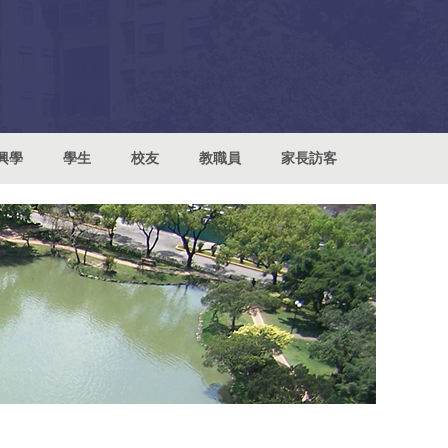
興學
學生
校友
教職員
家長訪客