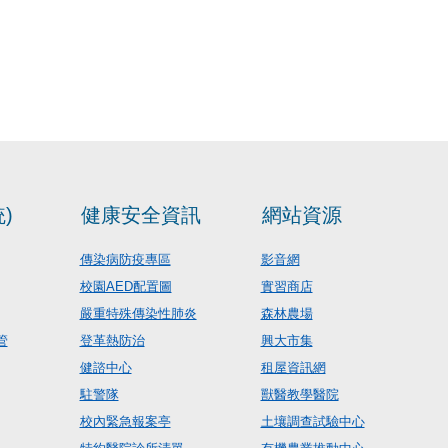
)
健康安全資訊
網站資源
傳染病防疫專區
影音網
校園AED配置圖
實習商店
嚴重特殊傳染性肺炎
森林農場
管
登革熱防治
興大市集
健諮中心
租屋資訊網
駐警隊
獸醫教學醫院
校內緊急報案亭
土壤調查試驗中心