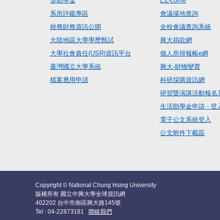
獎助學金
EZ-come
系所評鑑專區
會議場地查詢
校務財務資訊公開
全校會議查詢系統
大陸地區大學學歷甄試
興大捐款網
大學社會責任(USR)資訊平台
個人所得報帳e網
臺灣國立大學系統
興大-財物變賣
檔案應用申請
科研採購資訊網
研習暨演講活動報名
生活助學金申請 - 登
電子公文系統登入
公文附件下載區
Copyright © National Chung Hsing University
版權所有 國立中興大學全球資訊網
402202 台中市南區興大路145號
Tel : 04-22873181
聯絡我們