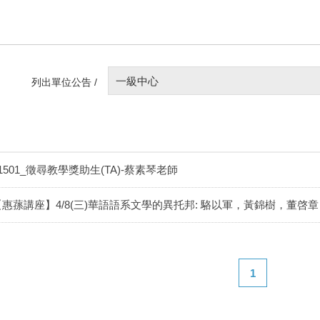
一級中心
列出單位公告 /
1501_徵尋教學獎助生(TA)-蔡素琴老師
【惠蓀講座】4/8(三)華語語系文學的異托邦: 駱以軍，黃錦樹，董啓章
1