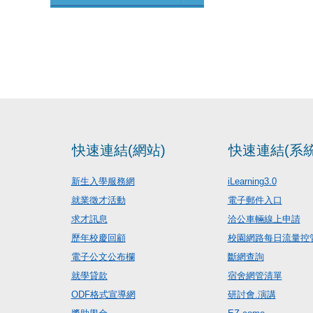
快速連結(網站)
快速連結(系統
新生入學服務網
iLearning3.0
就業徵才活動
電子郵件入口
求才訊息
洽公車輛線上申請
歷年校慶回顧
校園網路每日流量控
電子公文公布欄
斷網查詢
就學貸款
宿舍網管清單
ODF格式宣導網
研討會.演講