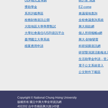
ODF格式宣導網
研討會.演講
獎助學金
EZ-come
系所評鑑專區
會議場地查詢
校務財務資訊公開
全校會議查詢系統
大陸地區大學學歷甄試
興大捐款網
大學社會責任(USR)資訊平台
個人所得報帳e網
臺灣國立大學系統
興大-財物變賣
檔案應用申請
科研採購資訊網
研習暨演講活動報名
生活助學金申請 - 登
電子公文系統登入
公文附件下載區
Copyright © National Chung Hsing University
版權所有 國立中興大學全球資訊網
402202 台中市南區興大路145號