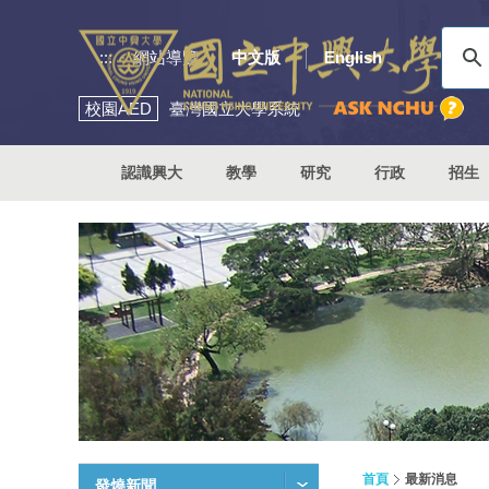
:::
網站導覽
中文版
English
校園
AED
臺灣國立大學系統
認識興大
教學
研究
行政
招生
首頁
最新消息
發燒新聞