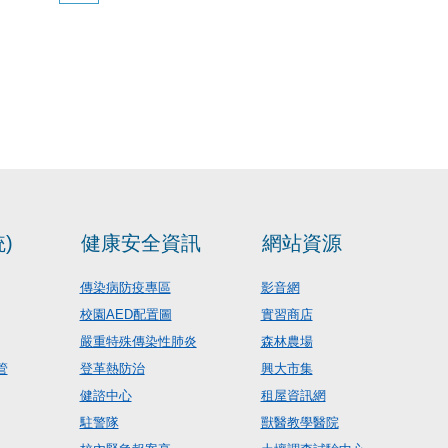
)
健康安全資訊
網站資源
傳染病防疫專區
影音網
校園AED配置圖
實習商店
嚴重特殊傳染性肺炎
森林農場
管
登革熱防治
興大市集
健諮中心
租屋資訊網
駐警隊
獸醫教學醫院