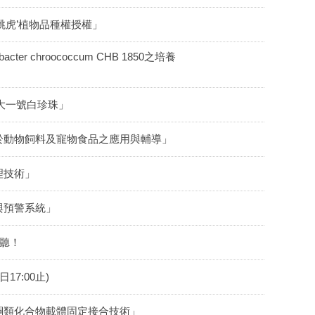
跳虎’植物品種權授權」
chroococcum CHB 1850之培養
大一號白珍珠」
於動物飼料及寵物食品之應用與輔導」
理技術」
與預警系統」
你聽！
7:00止)
酮類化合物載體固定接合技術」