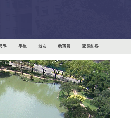
興學
學生
校友
教職員
家長訪客