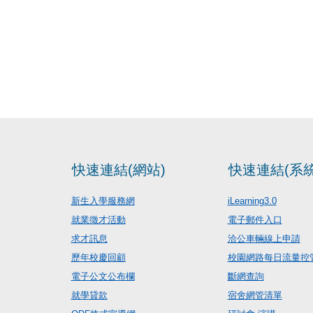
快速連結(網站)
快速連結(系統
新生入學服務網
iLearning3.0
就業徵才活動
電子郵件入口
求才訊息
洽公車輛線上申請
歷年校慶回顧
校園網路每日流量控
電子公文公布欄
斷網查詢
就學貸款
宿舍網管清單