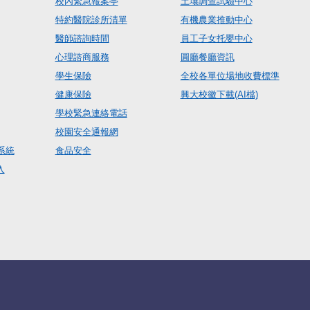
校內緊急報案亭
土壤調查試驗中心
特約醫院診所清單
有機農業推動中心
醫師諮詢時間
員工子女托嬰中心
心理諮商服務
圓廳餐廳資訊
學生保險
全校各單位場地收費標準
健康保險
興大校徽下載(AI檔)
學校緊急連絡電話
校園安全通報網
系統
食品安全
入