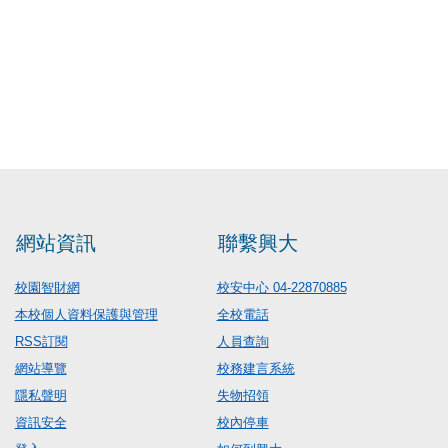
網站資訊
聯繫興大
校園智財網
校安中心 04-22870885
本校個人資料保護與管理
全校電話
RSS訂閱
人員查詢
網站導覽
校務建言系統
隱私聲明
失物招領
資訊安全
校內停車