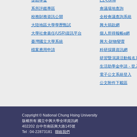
獎助學金
EZ-come
系所評鑑專區
會議場地查詢
校務財務資訊公開
全校會議查詢系統
大陸地區大學學歷甄試
興大捐款網
大學社會責任(USR)資訊平台
個人所得報帳e網
臺灣國立大學系統
興大-財物變賣
檔案應用申請
科研採購資訊網
研習暨演講活動報名
生活助學金申請 - 登
電子公文系統登入
公文附件下載區
Copyright © National Chung Hsing University
版權所有 國立中興大學全球資訊網
402202 台中市南區興大路145號
Tel : 04-22873181
聯絡我們