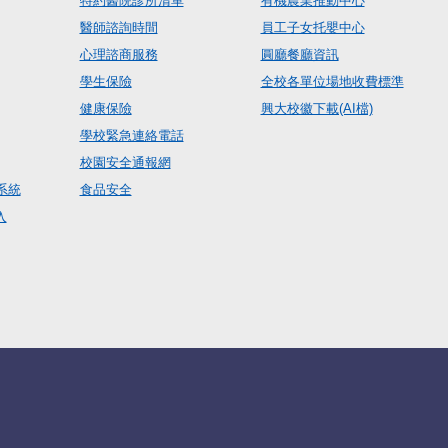
特約醫院診所清單
有機農業推動中心
醫師諮詢時間
員工子女托嬰中心
心理諮商服務
圓廳餐廳資訊
學生保險
全校各單位場地收費標準
健康保險
興大校徽下載(AI檔)
學校緊急連絡電話
校園安全通報網
系統
食品安全
入