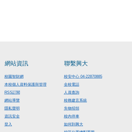
網站資訊
聯繫興大
校園智財網
校安中心 04-22870885
本校個人資料保護與管理
全校電話
RSS訂閱
人員查詢
網站導覽
校務建言系統
隱私聲明
失物招領
資訊安全
校內停車
登入
如何到興大