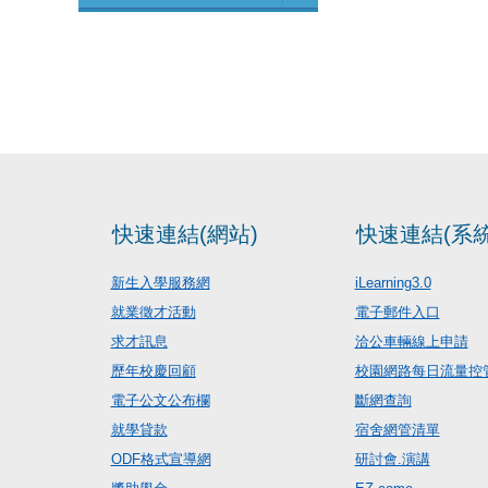
快速連結(網站)
快速連結(系統
新生入學服務網
iLearning3.0
就業徵才活動
電子郵件入口
求才訊息
洽公車輛線上申請
歷年校慶回顧
校園網路每日流量控
電子公文公布欄
斷網查詢
就學貸款
宿舍網管清單
ODF格式宣導網
研討會.演講