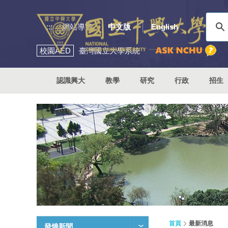
:::
網站導覽
中文版
English
校園
AED
臺灣國立大學系統
認識興大
教學
研究
行政
招生
首頁
最新消息
發燒新聞