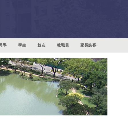
興學
學生
校友
教職員
家長訪客