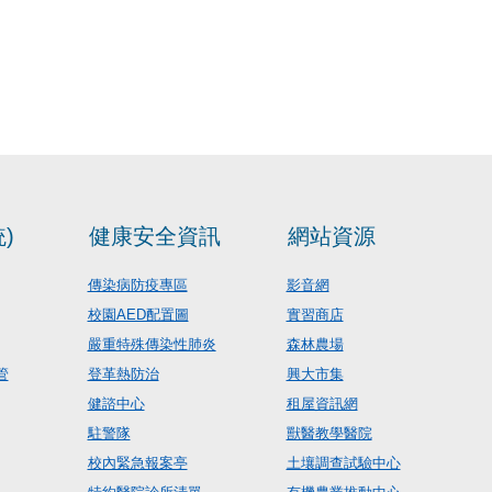
)
健康安全資訊
網站資源
傳染病防疫專區
影音網
校園AED配置圖
實習商店
嚴重特殊傳染性肺炎
森林農場
管
登革熱防治
興大市集
健諮中心
租屋資訊網
駐警隊
獸醫教學醫院
校內緊急報案亭
土壤調查試驗中心