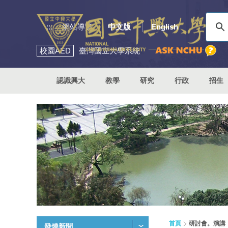
:::
網站導覽
中文版
English
校園
AED
臺灣國立大學系統
認識興大
教學
研究
行政
招生
首頁
研討會。演講
發燒新聞