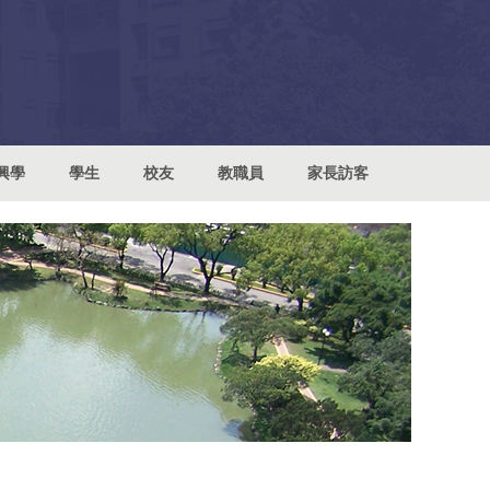
興學
學生
校友
教職員
家長訪客