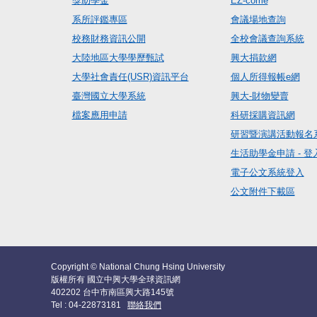
獎助學金
EZ-come
系所評鑑專區
會議場地查詢
校務財務資訊公開
全校會議查詢系統
大陸地區大學學歷甄試
興大捐款網
大學社會責任(USR)資訊平台
個人所得報帳e網
臺灣國立大學系統
興大-財物變賣
檔案應用申請
科研採購資訊網
研習暨演講活動報名
生活助學金申請 - 登
電子公文系統登入
公文附件下載區
Copyright © National Chung Hsing University
版權所有 國立中興大學全球資訊網
402202 台中市南區興大路145號
Tel : 04-22873181
聯絡我們