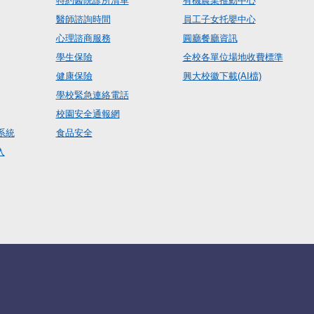
特約醫院診所清單
有機農業推動中心
醫師諮詢時間
員工子女托嬰中心
心理諮商服務
圓廳餐廳資訊
學生保險
全校各單位場地收費標準
健康保險
興大校徽下載(AI檔)
學校緊急連絡電話
校園安全通報網
系統
食品安全
入