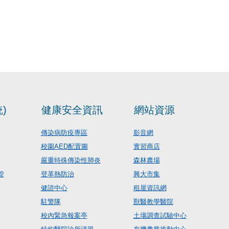
)
健康安全資訊
網站資源
傳染病防疫專區
影音網
校園AED配置圖
實習商店
嚴重特殊傳染性肺炎
森林農場
管
登革熱防治
興大市集
健諮中心
租屋資訊網
駐警隊
獸醫教學醫院
校內緊急報案亭
土壤調查試驗中心