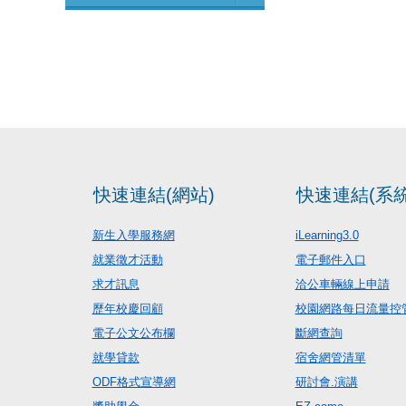
快速連結(網站)
快速連結(系統
新生入學服務網
iLearning3.0
就業徵才活動
電子郵件入口
求才訊息
洽公車輛線上申請
歷年校慶回顧
校園網路每日流量控
電子公文公布欄
斷網查詢
就學貸款
宿舍網管清單
ODF格式宣導網
研討會.演講