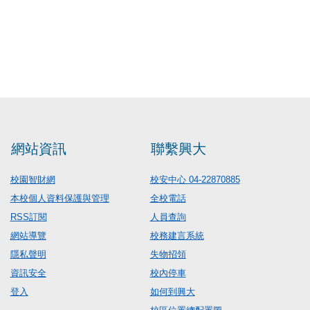
網站資訊
聯繫興大
校園智財網
校安中心 04-22870885
本校個人資料保護與管理
全校電話
RSS訂閱
人員查詢
網站導覽
校務建言系統
隱私聲明
失物招領
資訊安全
校內停車
登入
如何到興大