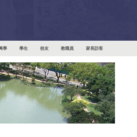
興學
學生
校友
教職員
家長訪客