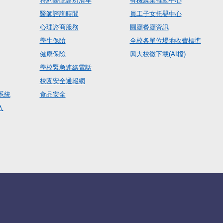
特約醫院診所清單
有機農業推動中心
醫師諮詢時間
員工子女托嬰中心
心理諮商服務
圓廳餐廳資訊
學生保險
全校各單位場地收費標準
健康保險
興大校徽下載(AI檔)
學校緊急連絡電話
校園安全通報網
系統
食品安全
入