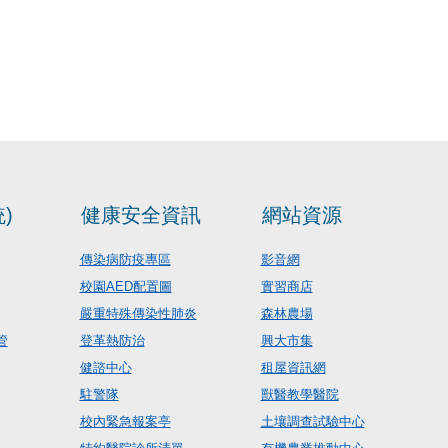
)
健康安全資訊
網站資源
傳染病防疫專區
影音網
校園AED配置圖
實習商店
嚴重特殊傳染性肺炎
森林農場
管
登革熱防治
興大市集
健諮中心
租屋資訊網
駐警隊
獸醫教學醫院
校內緊急報案亭
土壤調查試驗中心