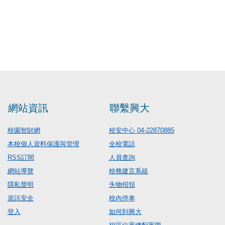
網站資訊
聯繫興大
校園智財網
校安中心 04-22870885
本校個人資料保護與管理
全校電話
RSS訂閱
人員查詢
網站導覽
校務建言系統
隱私聲明
失物招領
資訊安全
校內停車
登入
如何到興大