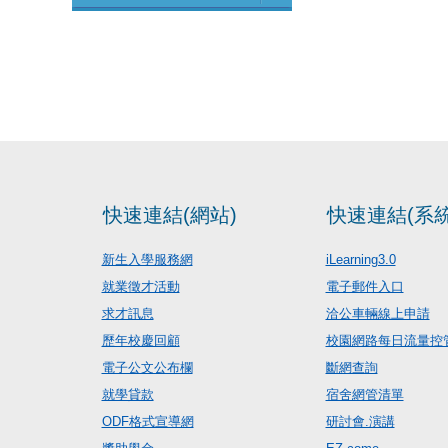
快速連結(網站)
快速連結(系統
新生入學服務網
iLearning3.0
就業徵才活動
電子郵件入口
求才訊息
洽公車輛線上申請
歷年校慶回顧
校園網路每日流量控
電子公文公布欄
斷網查詢
就學貸款
宿舍網管清單
ODF格式宣導網
研討會.演講