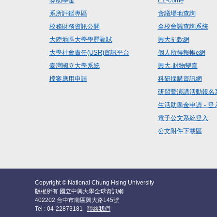
獎助學金
EZ-come
系所評鑑專區
會議場地查詢
校務財務資訊公開
全校會議查詢系統
大陸地區大學學歷甄試
興大捐款網
大學社會責任(USR)資訊平台
個人所得報帳e網
臺灣國立大學系統
興大-財物變賣
檔案應用申請
科研採購資訊網
研習暨演講活動報名
生活助學金申請 - 登
電子公文系統登入
公文附件下載區
Copyright © National Chung Hsing University
版權所有 國立中興大學全球資訊網
402202 台中市南區興大路145號
Tel : 04-22873181
聯絡我們