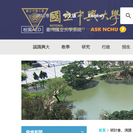
:::
網站導覽
中文版
English
校園
AED
臺灣國立大學系統
認識興大
教學
研究
行政
招生
首頁
研討會。演講
發燒新聞