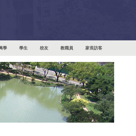
興學
學生
校友
教職員
家長訪客