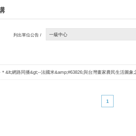
講
一級中心
列出單位公告 /
＊&lt;網路同播&gt;--法國米&amp;#63826;與台灣畫家農民生活圖
1