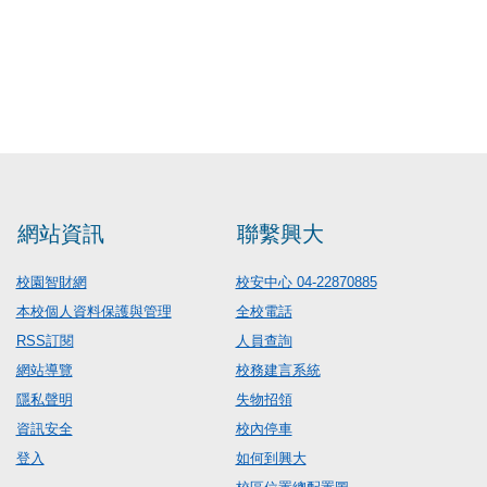
網站資訊
聯繫興大
校園智財網
校安中心 04-22870885
本校個人資料保護與管理
全校電話
RSS訂閱
人員查詢
網站導覽
校務建言系統
隱私聲明
失物招領
資訊安全
校內停車
登入
如何到興大