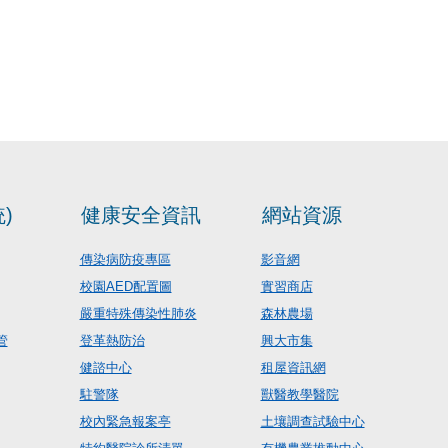
)
健康安全資訊
網站資源
傳染病防疫專區
影音網
校園AED配置圖
實習商店
嚴重特殊傳染性肺炎
森林農場
管
登革熱防治
興大市集
健諮中心
租屋資訊網
駐警隊
獸醫教學醫院
校內緊急報案亭
土壤調查試驗中心