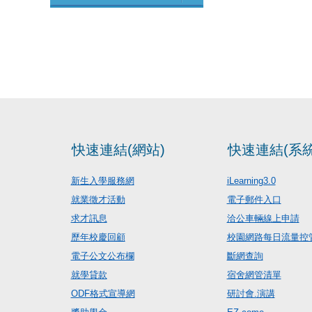
快速連結(網站)
快速連結(系統
新生入學服務網
iLearning3.0
就業徵才活動
電子郵件入口
求才訊息
洽公車輛線上申請
歷年校慶回顧
校園網路每日流量控
電子公文公布欄
斷網查詢
就學貸款
宿舍網管清單
ODF格式宣導網
研討會.演講