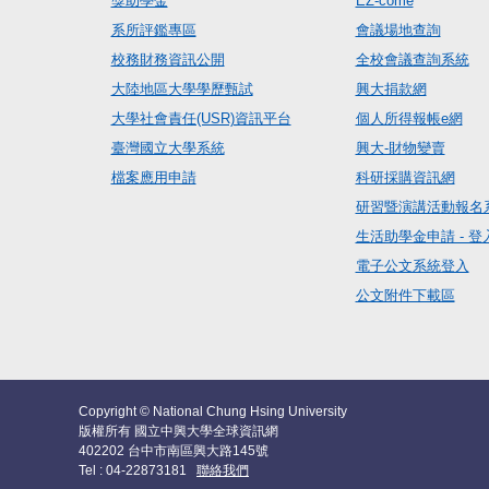
獎助學金
EZ-come
系所評鑑專區
會議場地查詢
校務財務資訊公開
全校會議查詢系統
大陸地區大學學歷甄試
興大捐款網
大學社會責任(USR)資訊平台
個人所得報帳e網
臺灣國立大學系統
興大-財物變賣
檔案應用申請
科研採購資訊網
研習暨演講活動報名
生活助學金申請 - 登
電子公文系統登入
公文附件下載區
Copyright © National Chung Hsing University
版權所有 國立中興大學全球資訊網
402202 台中市南區興大路145號
Tel : 04-22873181
聯絡我們