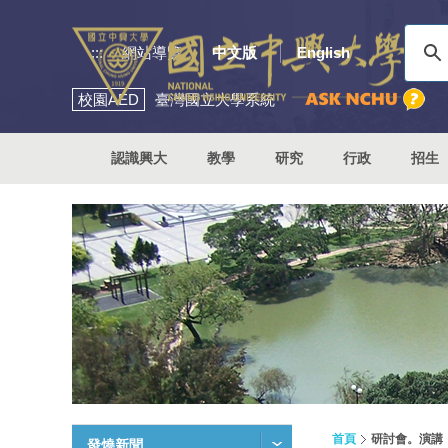
:::
網站導覽
中文版
English
校園
AED
臺灣國立大學系統
認識興大
教學
研究
行政
招生
首頁
研討會。演講
發燒新聞