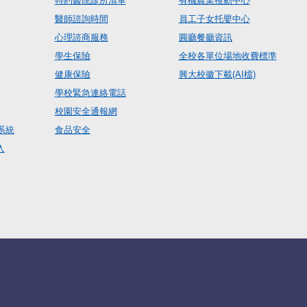
特約醫院診所清單
有機農業推動中心
醫師諮詢時間
員工子女托嬰中心
心理諮商服務
圓廳餐廳資訊
學生保險
全校各單位場地收費標準
健康保險
興大校徽下載(AI檔)
學校緊急連絡電話
校園安全通報網
系統
食品安全
入