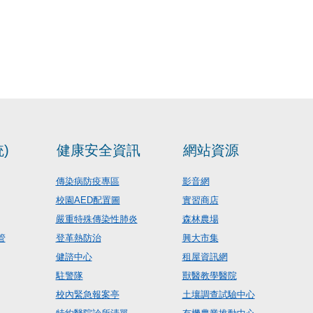
)
健康安全資訊
網站資源
傳染病防疫專區
影音網
校園AED配置圖
實習商店
嚴重特殊傳染性肺炎
森林農場
管
登革熱防治
興大市集
健諮中心
租屋資訊網
駐警隊
獸醫教學醫院
校內緊急報案亭
土壤調查試驗中心