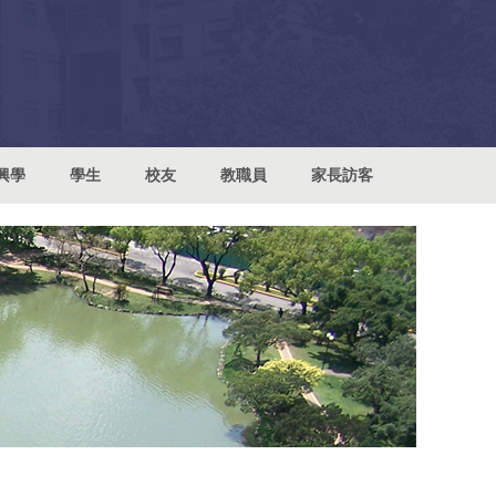
興學
學生
校友
教職員
家長訪客