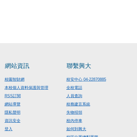
網站資訊
聯繫興大
校園智財網
校安中心 04-22870885
本校個人資料保護與管理
全校電話
RSS訂閱
人員查詢
網站導覽
校務建言系統
隱私聲明
失物招領
資訊安全
校內停車
登入
如何到興大