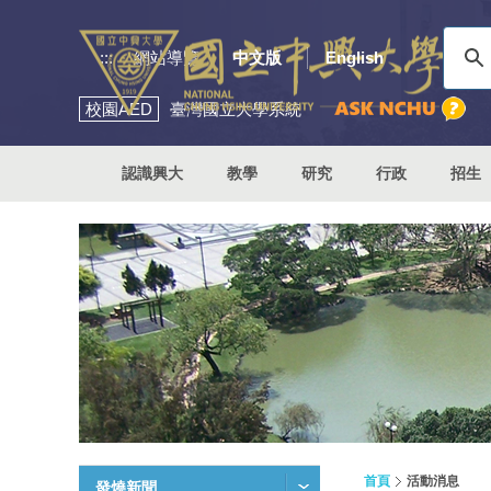
:::
網站導覽
中文版
English
校園
AED
臺灣國立大學系統
認識興大
教學
研究
行政
招生
首頁
活動消息
發燒新聞