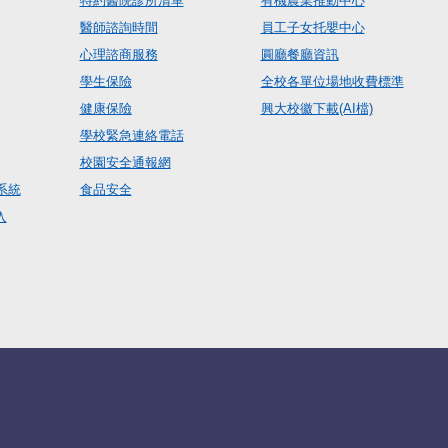
特約醫院診所清單
有機農業推動中心
醫師諮詢時間
員工子女托嬰中心
心理諮商服務
圓廳餐廳資訊
學生保險
全校各單位場地收費標準
健康保險
興大校徽下載(AI檔)
學校緊急連絡電話
校園安全通報網
系統
食品安全
入