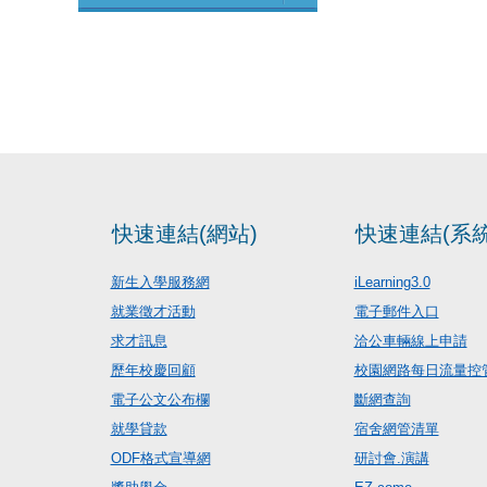
快速連結(網站)
快速連結(系統
新生入學服務網
iLearning3.0
就業徵才活動
電子郵件入口
求才訊息
洽公車輛線上申請
歷年校慶回顧
校園網路每日流量控
電子公文公布欄
斷網查詢
就學貸款
宿舍網管清單
ODF格式宣導網
研討會.演講