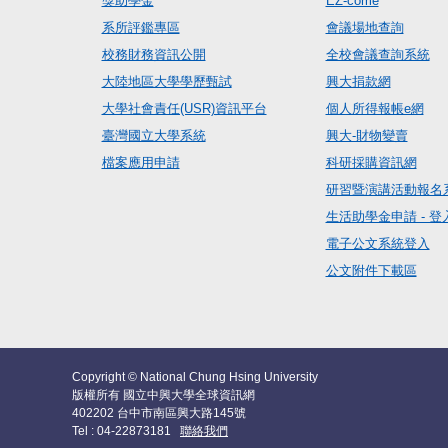
獎助學金
EZ-come
系所評鑑專區
會議場地查詢
校務財務資訊公開
全校會議查詢系統
大陸地區大學學歷甄試
興大捐款網
大學社會責任(USR)資訊平台
個人所得報帳e網
臺灣國立大學系統
興大-財物變賣
檔案應用申請
科研採購資訊網
研習暨演講活動報名
生活助學金申請 - 登
電子公文系統登入
公文附件下載區
Copyright © National Chung Hsing University
版權所有 國立中興大學全球資訊網
402202 台中市南區興大路145號
Tel : 04-22873181
聯絡我們