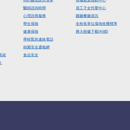
特約醫院診所清單
有機農業推動中心
醫師諮詢時間
員工子女托嬰中心
心理諮商服務
圓廳餐廳資訊
學生保險
全校各單位場地收費標準
健康保險
興大校徽下載(AI檔)
學校緊急連絡電話
校園安全通報網
系統
食品安全
入