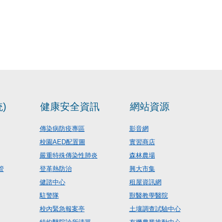
)
健康安全資訊
網站資源
傳染病防疫專區
影音網
校園AED配置圖
實習商店
嚴重特殊傳染性肺炎
森林農場
管
登革熱防治
興大市集
健諮中心
租屋資訊網
駐警隊
獸醫教學醫院
校內緊急報案亭
土壤調查試驗中心