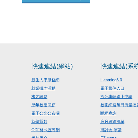
快速連結(網站)
快速連結(系統
新生入學服務網
iLearning3.0
就業徵才活動
電子郵件入口
求才訊息
洽公車輛線上申請
歷年校慶回顧
校園網路每日流量控
電子公文公布欄
斷網查詢
就學貸款
宿舍網管清單
ODF格式宣導網
研討會.演講