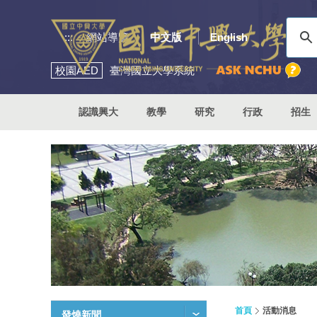
:::
網站導覽
中文版
English
校園
AED
臺灣國立大學系統
認識興大
教學
研究
行政
招生
首頁
活動消息
發燒新聞