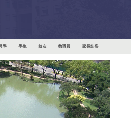
興學
學生
校友
教職員
家長訪客