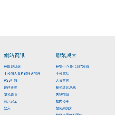
網站資訊
聯繫興大
校園智財網
校安中心 04-22870885
本校個人資料保護與管理
全校電話
RSS訂閱
人員查詢
網站導覽
校務建言系統
隱私聲明
失物招領
資訊安全
校內停車
登入
如何到興大