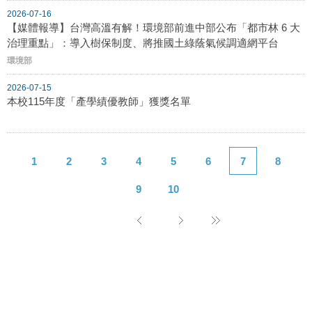
2026-07-16
【媒體報導】台灣高溫有解！環境部前進中部公布「都市林 6 大
治理重點」：導入樹保制度、將推國土綠蔭氣候調適網平台
環境部
2026-07-15
本校115年度「產學績優教師」獲獎名單
1
2
3
4
5
6
7
8
9
10