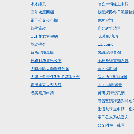
求才訊息
洽公車輛線上申請
歷年校慶回顧
校園網路每日流量控
電子公文公布欄
斷網查詢
就學貸款
宿舍網管清單
ODF格式宣導網
研討會.演講
獎助學金
EZ-come
系所評鑑專區
會議場地查詢
校務財務資訊公開
全校會議查詢系統
大陸地區大學學歷甄試
興大捐款網
大學社會責任(USR)資訊平台
個人所得報帳e網
臺灣國立大學系統
興大-財物變賣
檔案應用申請
科研採購資訊網
研習暨演講活動報名
生活助學金申請 - 登
電子公文系統登入
公文附件下載區