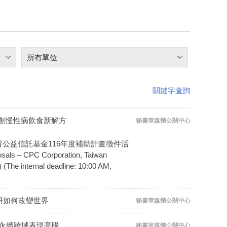
所有單位
關鍵字查詢
開創慢性病飲食新解方
秘書室媒體公關中心
生態保育公益信託基金116年度補助計畫徵件活
– CPC Corporation, Taiwan
(The internal deadline: 10:00 AM,
研如何改變世界
秘書室媒體公關中心
、永續跨域表現亮眼
秘書室媒體公關中心