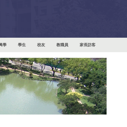
興學
學生
校友
教職員
家長訪客