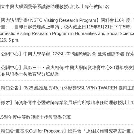
國立中興大學園藝學系誠徵助理教授(含)以上專任教師1名
國內訪問計畫/ NSTC Visiting Research Program】國科
畫」，自即日起受理線上申請，校內截止日115年8月21日下午5時。Online appl
omestic Visiting Research Program in Humanities and Social Sciences
026, 5 pm.
【公關中心】中興大學舉辦 ICSSI 2026國際研討會 匯聚國際學者 
【公關中心】興師三十・薪火相傳-中興大學師資培育中心30週年校友
隊並見證學士後教育學分班結業
轉知公告】(6/29 維護延長)Re: (將影響SSL VPN) TWAREN 臺南主
【徵才】師資培育中心暨教師專業發展研究所徵聘專任助理教授以上1
115學年度中等教師學士後教育學分班
轉知/計畫徵求Call for Proposals】國科會「原住民族研究專案