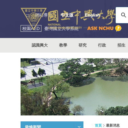
:::
網站導覽
中文版
English
校園
AED
臺灣國立大學系統
認識興大
教學
研究
行政
招生
首頁
最新消息
發燒新聞