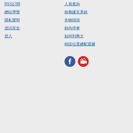
RSS訂閱
人員查詢
網站導覽
校務建言系統
隱私聲明
失物招領
資訊安全
校內停車
登入
如何到興大
校區位置總配置圖