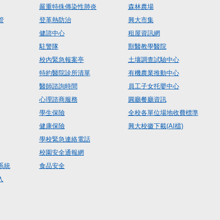
嚴重特殊傳染性肺炎
森林農場
管
登革熱防治
興大市集
健諮中心
租屋資訊網
駐警隊
獸醫教學醫院
校內緊急報案亭
土壤調查試驗中心
特約醫院診所清單
有機農業推動中心
醫師諮詢時間
員工子女托嬰中心
心理諮商服務
圓廳餐廳資訊
學生保險
全校各單位場地收費標準
健康保險
興大校徽下載(AI檔)
學校緊急連絡電話
校園安全通報網
系統
食品安全
入