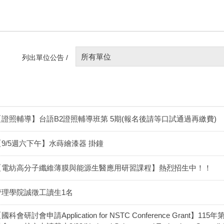
所有單位
列出單位公告 /
【證照輔導】台語B2證照輔導班第 5期(報名後請等口試通過再繳費)
【9/5週六下午】水蒔繪漆器 掛鐘
【電紡高分子纖維薄膜與能源生醫應用研習課程】熱烈招生中！！
管理學院誠徵工讀生1名
國科會研討會申請Application for NSTC Conference Gran