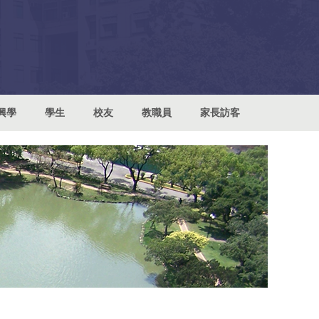
興學
學生
校友
教職員
家長訪客