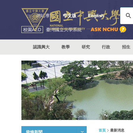
:::
網站導覽
中文版
English
校園
AED
臺灣國立大學系統
認識興大
教學
研究
行政
招生
首頁
最新消息
發燒新聞