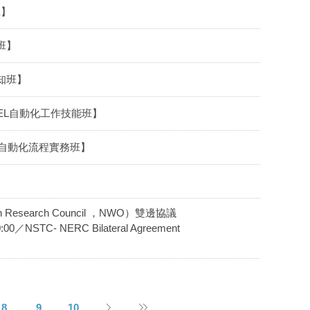
班】
戰班】
認知班】
EXCEL自動化工作技能班】
處理與自動化流程實務班】
Research Council ，NWO）雙邊協議
 NERC Bilateral Agreement
8
9
10