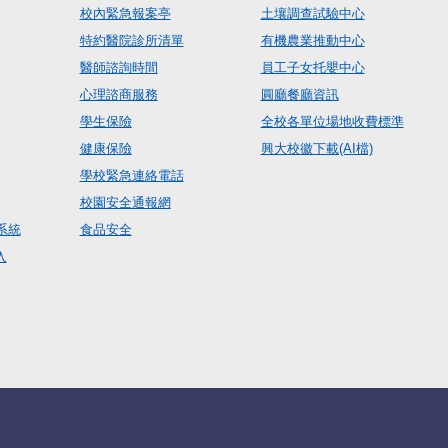
校內緊急報案亭
土壤調查試驗中心
特約醫院診所清單
有機農業推動中心
醫師諮詢時間
員工子女托嬰中心
心理諮商服務
圓廳餐廳資訊
學生保險
全校各單位場地收費標準
健康保險
興大校徽下載(AI檔)
學校緊急連絡電話
校園安全通報網
系統
食品安全
入