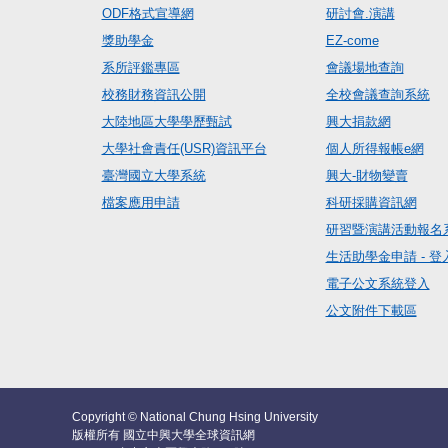
ODF格式宣導網
研討會.演講
獎助學金
EZ-come
系所評鑑專區
會議場地查詢
校務財務資訊公開
全校會議查詢系統
大陸地區大學學歷甄試
興大捐款網
大學社會責任(USR)資訊平台
個人所得報帳e網
臺灣國立大學系統
興大-財物變賣
檔案應用申請
科研採購資訊網
研習暨演講活動報名
生活助學金申請 - 登
電子公文系統登入
公文附件下載區
Copyright © National Chung Hsing University
版權所有 國立中興大學全球資訊網