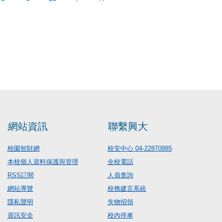
網站資訊
聯繫興大
校園智財網
校安中心 04-22870885
本校個人資料保護與管理
全校電話
RSS訂閱
人員查詢
網站導覽
校務建言系統
隱私聲明
失物招領
資訊安全
校內停車