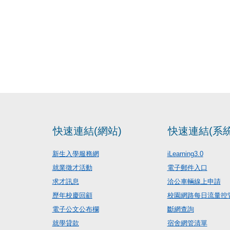
快速連結(網站)
快速連結(系統
新生入學服務網
iLearning3.0
就業徵才活動
電子郵件入口
求才訊息
洽公車輛線上申請
歷年校慶回顧
校園網路每日流量控
電子公文公布欄
斷網查詢
就學貸款
宿舍網管清單