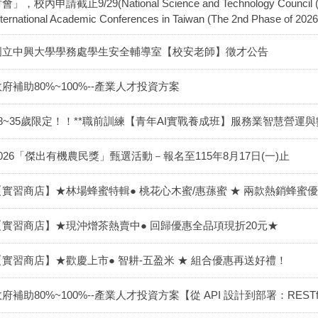
會」，校內申請截止9/29(National Science and Technology Council (NST
nternational Academic Conferences in Taiwan (The 2nd Phase of 2026
國立中興大學學務處學生安全輔導室【校安老師】徵才公告
政府補助80%~100%--產業人才投資方案
18~35歲限定！！**職前訓練【青年AI實戰養成班】服務業智慧營運與
2026「傑出有機農民獎」甄選活動－報名至115年8月17日(一)止
【實習商店】★林場蜂蜜特輯● 桃花心木蜜/惠蓀蜜 ★ 兩款熱銷蜂蜜
【實習商店】★現沖熷茶熱賣中● 回歸優惠全品項現折20元★
【實習商店】★歡慶上市● 智耕-五盈米 ★ 組合優惠再送好禮！
府補助80%~100%--產業人才投資方案【從 API 設計到部署：RESTfu