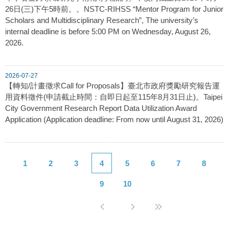
26日(三)下午5時前。。NSTC-RIHSS “Mentor Program for Junior
Scholars and Multidisciplinary Research”, The university’s
internal deadline is before 5:00 PM on Wednesday, August 26,
2026.
2026-07-27
【轉知/計畫徵求Call for Proposals】臺北市政府獎勵研究報告運
用資料徵件(申請截止時間：自即日起至115年8月31日止)。Taipei
City Government Research Report Data Utilization Award
Application (Application deadline: From now until August 31, 2026)
1
2
3
4
5
6
7
8
9
10