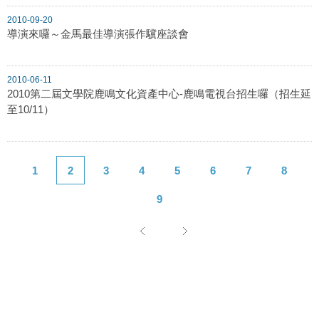
2010-09-20
導演來囉～金馬最佳導演張作驥座談會
2010-06-11
2010第二屆文學院鹿鳴文化資產中心-鹿鳴電視台招生囉（招生延
至10/11）
1
2
3
4
5
6
7
8
9