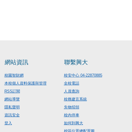
網站資訊
聯繫興大
校園智財網
校安中心 04-22870885
本校個人資料保護與管理
全校電話
RSS訂閱
人員查詢
網站導覽
校務建言系統
隱私聲明
失物招領
資訊安全
校內停車
登入
如何到興大
校區位置總配置圖