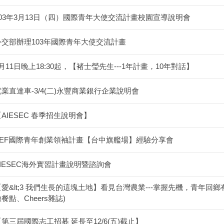
103年3月13日（四）國際青年大使交流計畫校園宣導說明會
外交部辦理103年國際青年大使交流計畫
月11日晚上18:30起，【褚士瑩先生---1年計畫，10年對話】
就業直達車-3/4(二)永豐商業銀行企業說明會
【AIESEC 春季招生說明會】
YEF國際青年創業領袖計畫【台中旗艦場】經驗分享會
AIESEC海外實習計畫說明暨諮詢會
【愛&lt;3 我們生長的這塊土地】看見台灣農業---掌握先機，青年
餐點、Cheers雜誌)
【第三屆國際志工招募 延長至12/6(五)截止】