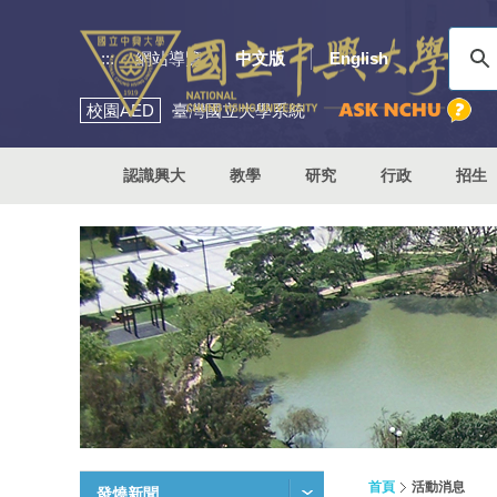
:::
網站導覽
中文版
English
校園
AED
臺灣國立大學系統
認識興大
教學
研究
行政
招生
首頁
活動消息
發燒新聞