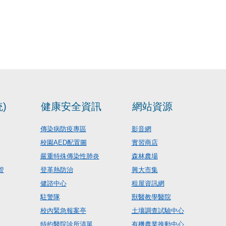
)
健康安全資訊
網站資源
傳染病防疫專區
影音網
校園AED配置圖
實習商店
嚴重特殊傳染性肺炎
森林農場
管
登革熱防治
興大市集
健諮中心
租屋資訊網
駐警隊
獸醫教學醫院
校內緊急報案亭
土壤調查試驗中心
特約醫院診所清單
有機農業推動中心