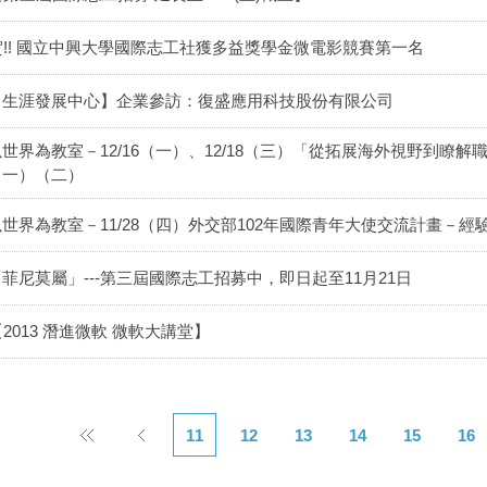
賀!! 國立中興大學國際志工社獲多益獎學金微電影競賽第一名
【生涯發展中心】企業參訪：復盛應用科技股份有限公司
以世界為教室－12/16（一）、12/18（三）「從拓展海外視野到瞭
（一）（二）
以世界為教室－11/28（四）外交部102年國際青年大使交流計畫－經
「菲尼莫屬」---第三屆國際志工招募中，即日起至11月21日
【2013 潛進微軟 微軟大講堂】
11
12
13
14
15
16