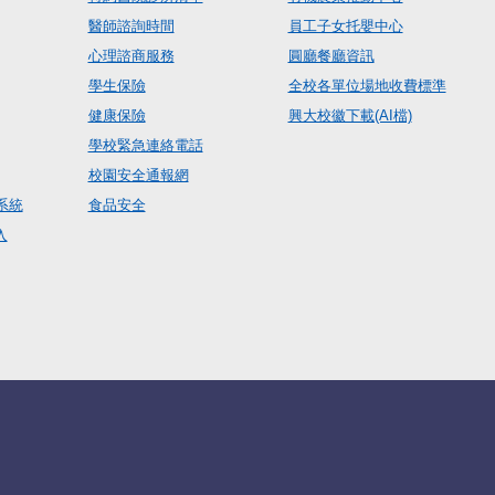
醫師諮詢時間
員工子女托嬰中心
心理諮商服務
圓廳餐廳資訊
學生保險
全校各單位場地收費標準
健康保險
興大校徽下載(AI檔)
學校緊急連絡電話
校園安全通報網
系統
食品安全
入