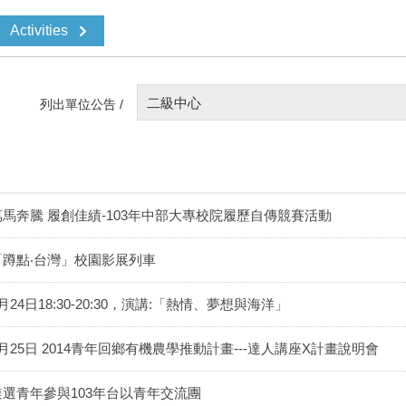
Activities
二級中心
列出單位公告 /
萬馬奔騰 履創佳績-103年中部大專校院履歷自傳競賽活動
「蹲點‧台灣」校園影展列車
月24日18:30-20:30，演講:「熱情、夢想與海洋」
3月25日 2014青年回鄉有機農學推動計畫---達人講座X計畫說明會
遴選青年參與103年台以青年交流團