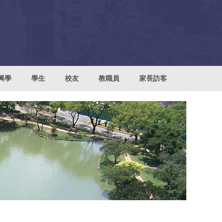
興學
學生
校友
教職員
家長訪客