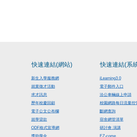
快速連結(網站)
快速連結(系統
新生入學服務網
iLearning3.0
就業徵才活動
電子郵件入口
求才訊息
洽公車輛線上申請
歷年校慶回顧
校園網路每日流量控
電子公文公布欄
斷網查詢
就學貸款
宿舍網管清單
ODF格式宣導網
研討會.演講
獎助學金
EZ-come