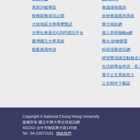
系所評鑑專區
會議場地查詢
校務財務資訊公開
全校會議查詢系統
大陸地區大學學歷甄試
興大捐款網
大學社會責任(USR)資訊平台
個人所得報帳e網
臺灣國立大學系統
興大-財物變賣
檔案應用申請
科研採購資訊網
研習暨演講活動報名
生活助學金申請 - 登
電子公文系統登入
公文附件下載區
Copyright © National Chung Hsing University
版權所有 國立中興大學全球資訊網
402202 台中市南區興大路145號
Tel : 04-22873181
聯絡我們