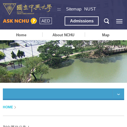
:::
Sitemap
NUST
AED
Admissions
Home
About NCHU
Map
HOME