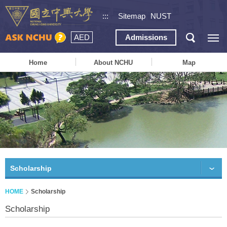
:::
Sitemap
NUST
AED
Admissions
Home
About NCHU
Map
Scholarship
HOME
Scholarship
Scholarship