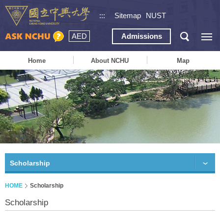
:::
Sitemap
NUST
AED
Admissions
Home
About NCHU
Map
Scholarship
HOME
Scholarship
Scholarship