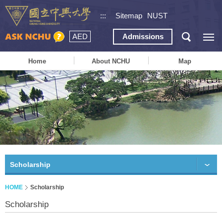
:::
Sitemap
NUST
AED
Admissions
Home
About NCHU
Map
Scholarship
HOME
Scholarship
Scholarship