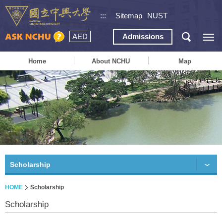
:::
Sitemap
NUST
AED
Admissions
Home
About NCHU
Map
Scholarship
HOME
Scholarship
Scholarship