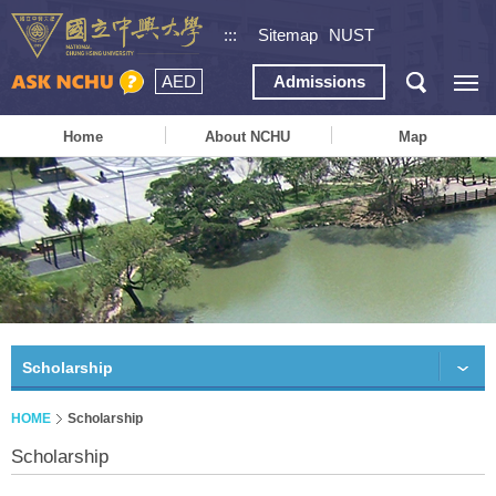
:::
Sitemap
NUST
AED
Admissions
Home
About NCHU
Map
Scholarship
HOME
Scholarship
Scholarship