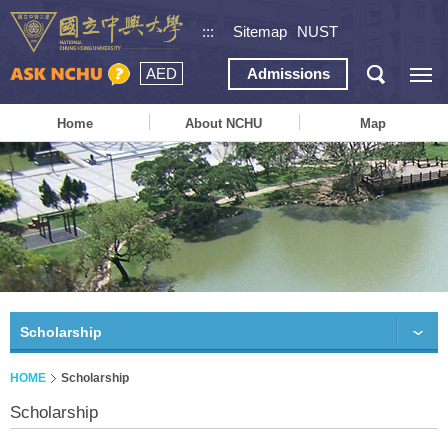
:::
Sitemap
NUST
AED
Admissions
Home
About NCHU
Map
Scholarship
HOME
Scholarship
Scholarship