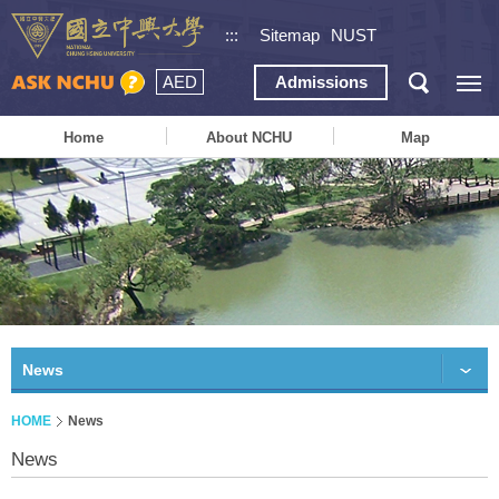
:::
Sitemap
NUST
AED
Admissions
Home
About NCHU
Map
News
HOME
News
News