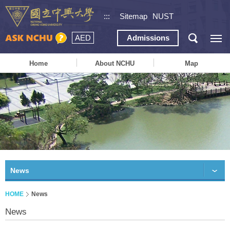
:::
Sitemap
NUST
AED
Admissions
Home
About NCHU
Map
News
HOME
News
News