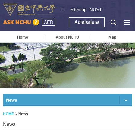
:::
Sitemap
NUST
AED
Admissions
Home
About NCHU
Map
News
HOME
News
News