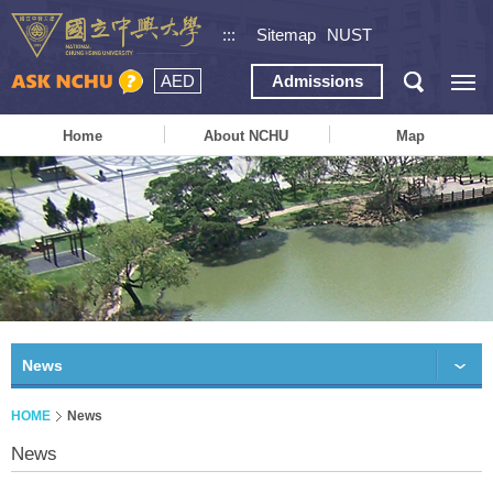
:::
Sitemap
NUST
AED
Admissions
Home
About NCHU
Map
News
HOME
News
News