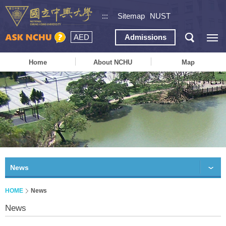
:::
Sitemap
NUST
AED
Admissions
Home
About NCHU
Map
News
HOME
News
News