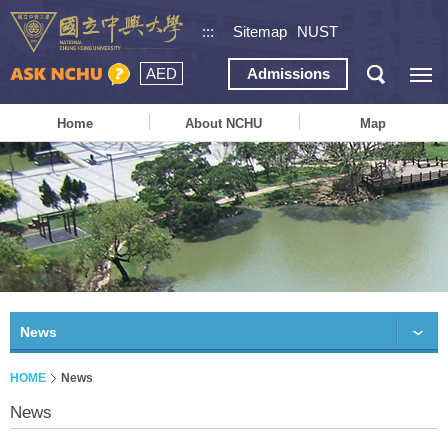
:::
Sitemap
NUST
AED
Admissions
Home
About NCHU
Map
News
HOME
News
News