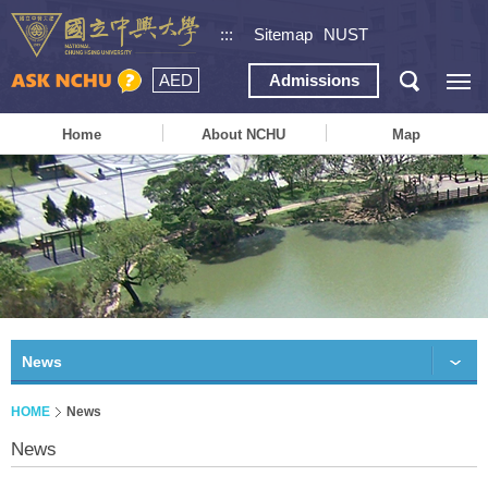
:::
Sitemap
NUST
AED
Admissions
Home
About NCHU
Map
News
HOME
News
News