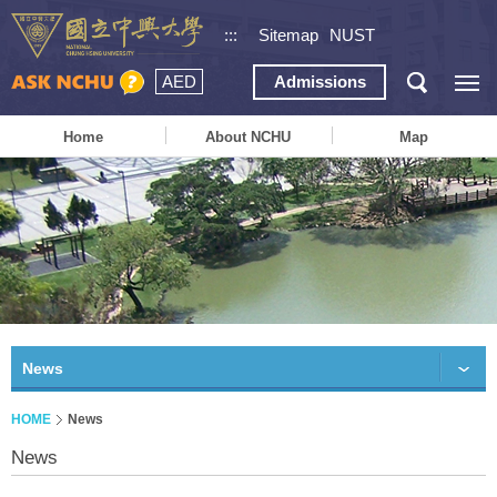
:::
Sitemap
NUST
AED
Admissions
Home
About NCHU
Map
News
HOME
News
News