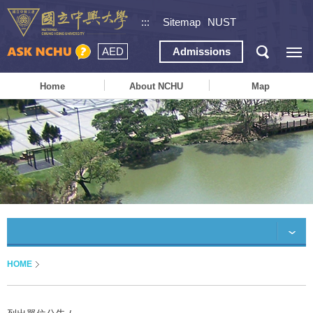
:::
Sitemap
NUST
AED
Admissions
Home
About NCHU
Map
HOME