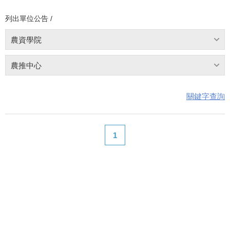
列出單位公告 /
農資學院
農推中心
關鍵字查詢
1