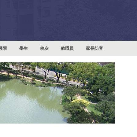
興學
學生
校友
教職員
家長訪客