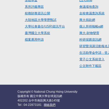
獎助學金
EZ-come
系所評鑑專區
會議場地查詢
校務財務資訊公開
全校會議查詢系統
大陸地區大學學歷甄試
興大捐款網
大學社會責任(USR)資訊平台
個人所得報帳e網
臺灣國立大學系統
興大-財物變賣
檔案應用申請
科研採購資訊網
研習暨演講活動報名
生活助學金申請 - 登
電子公文系統登入
公文附件下載區
Copyright © National Chung Hsing University
版權所有 國立中興大學全球資訊網
402202 台中市南區興大路145號
Tel : 04-22873181
聯絡我們