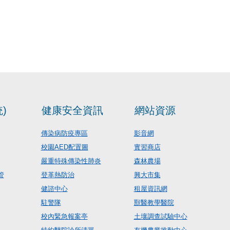
)
健康安全資訊
網站資源
傳染病防疫專區
影音網
校園AED配置圖
實習商店
嚴重特殊傳染性肺炎
森林農場
管
登革熱防治
興大市集
健諮中心
租屋資訊網
駐警隊
獸醫教學醫院
校內緊急報案亭
土壤調查試驗中心