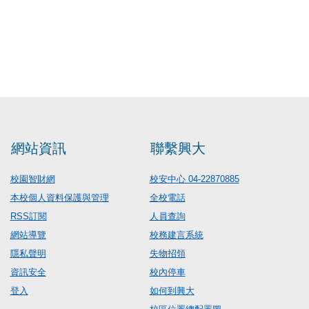
網站資訊
聯繫興大
校園智財網
校安中心 04-22870885
本校個人資料保護與管理
全校電話
RSS訂閱
人員查詢
網站導覽
校務建言系統
隱私聲明
失物招領
資訊安全
校內停車
登入
如何到興大