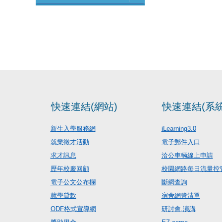
快速連結(網站)
快速連結(系統
新生入學服務網
iLearning3.0
就業徵才活動
電子郵件入口
求才訊息
洽公車輛線上申請
歷年校慶回顧
校園網路每日流量控
電子公文公布欄
斷網查詢
就學貸款
宿舍網管清單
ODF格式宣導網
研討會.演講