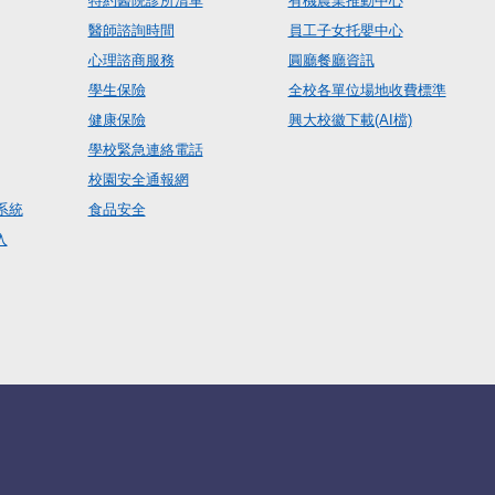
特約醫院診所清單
有機農業推動中心
醫師諮詢時間
員工子女托嬰中心
心理諮商服務
圓廳餐廳資訊
學生保險
全校各單位場地收費標準
健康保險
興大校徽下載(AI檔)
學校緊急連絡電話
校園安全通報網
系統
食品安全
入