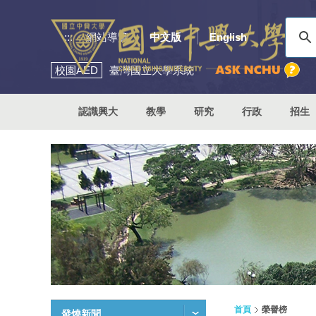
:::
網站導覽
中文版
English
校園
AED
臺灣國立大學系統
認識興大
教學
研究
行政
招生
首頁
榮譽榜
發燒新聞