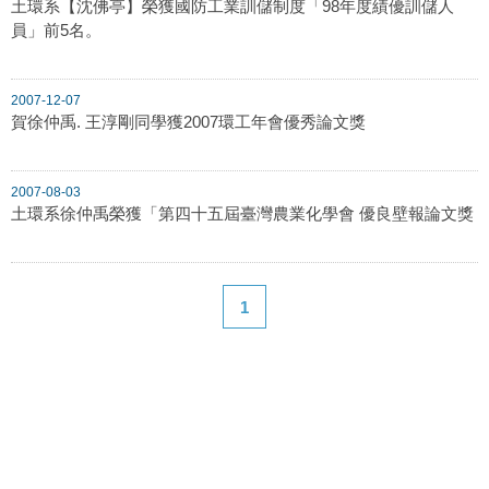
土環系【沈佛亭】榮獲國防工業訓儲制度「98年度績優訓儲人
員」前5名。
2007-12-07
賀徐仲禹. 王淳剛同學獲2007環工年會優秀論文獎
2007-08-03
土環系徐仲禹榮獲「第四十五屆臺灣農業化學會 優良壁報論文獎
1