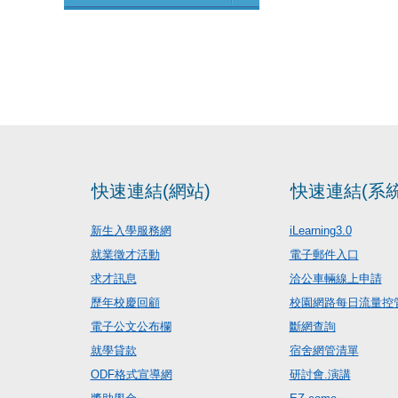
快速連結(網站)
快速連結(系統
新生入學服務網
iLearning3.0
就業徵才活動
電子郵件入口
求才訊息
洽公車輛線上申請
歷年校慶回顧
校園網路每日流量控
電子公文公布欄
斷網查詢
就學貸款
宿舍網管清單
ODF格式宣導網
研討會.演講