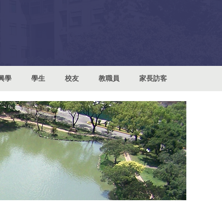
興學
學生
校友
教職員
家長訪客