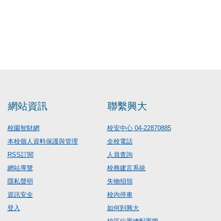
網站資訊
聯繫興大
校園智財網
校安中心 04-22870885
本校個人資料保護與管理
全校電話
RSS訂閱
人員查詢
網站導覽
校務建言系統
隱私聲明
失物招領
資訊安全
校內停車
登入
如何到興大