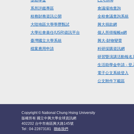
獎助學金
EZ-come
系所評鑑專區
會議場地查詢
校務財務資訊公開
全校會議查詢系統
大陸地區大學學歷甄試
興大捐款網
大學社會責任(USR)資訊平台
個人所得報帳e網
臺灣國立大學系統
興大-財物變賣
檔案應用申請
科研採購資訊網
研習暨演講活動報名
生活助學金申請 - 登
電子公文系統登入
公文附件下載區
Copyright © National Chung Hsing University
版權所有 國立中興大學全球資訊網
402202 台中市南區興大路145號
Tel : 04-22873181
聯絡我們