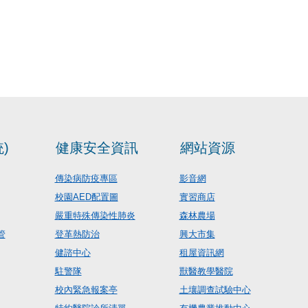
)
健康安全資訊
網站資源
傳染病防疫專區
影音網
校園AED配置圖
實習商店
嚴重特殊傳染性肺炎
森林農場
管
登革熱防治
興大市集
健諮中心
租屋資訊網
駐警隊
獸醫教學醫院
校內緊急報案亭
土壤調查試驗中心