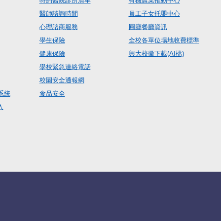
特約醫院診所清單
有機農業推動中心
醫師諮詢時間
員工子女托嬰中心
心理諮商服務
圓廳餐廳資訊
學生保險
全校各單位場地收費標準
健康保險
興大校徽下載(AI檔)
學校緊急連絡電話
校園安全通報網
系統
食品安全
入