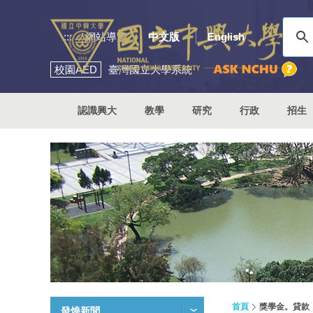
:::
網站導覽
中文版
English
校園
AED
臺灣國立大學系統
認識興大
教學
研究
行政
招生
首頁
獎學金。貸款
發燒新聞